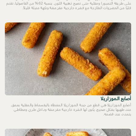
على طريقة التمبورا ومقلية حتى تصبح ذهبية اللون. بنسبة 62% من الفاصوليا، تقدم
قلبًا من الخضروات الطازجة مع قشرة خارجية مقرمشة ونكهة متبلة قليلاً.
أصابع الموزاريلا
أصابع الموزاريلا هي قطع من جبنة الموزاريلا المغطاة بالبقسماط والمقلية بعمق.
عند طهيها بشكل صحيح، يكون لها قشرة خارجية مقرمشة وداخل طري ومطاطي
يتمدد عند قضمه.