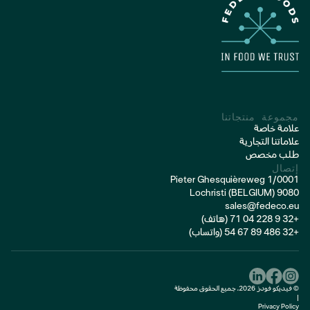
منتجات بطاطس طازجة
مجموعة منتجاتنا
علامة خاصة
علاماتنا التجارية
طلب مخصص
إتصال
Pieter Ghesquièreweg 1/0001
9080 Lochristi (BELGIUM)
sales@fedeco.eu
+32 9 228 04 71 (هاتف)
+32 486 89 67 54 (واتساب)
© فيديكو فودز 2026، جميع الحقوق محفوظة
|
Privacy Policy