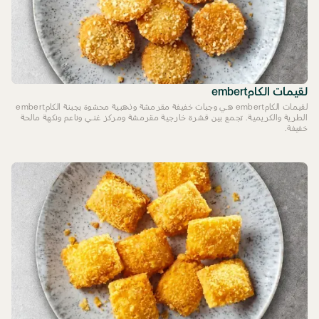
لقيمات الكامembert
لقيمات الكامembert هي وجبات خفيفة مقرمشة وذهبية محشوة بجبنة الكامembert
الطرية والكريمية. تجمع بين قشرة خارجية مقرمشة ومركز غني وناعم ونكهة مالحة
خفيفة.