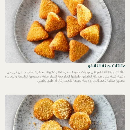
مثلثات جبنة الناتشو
مثلثات جبنة الناتشو هي وجبات خفيفة مقرمشة وذهبية، محشوة بقلب جبني كريمي
ونكهة غنية على طريقة الناتشو. طبقتها الخارجية المقرمشة وحشوتها الناعمة واللذيذة
تجعلها مثالية كمقبلات، أو وجبة خفيفة للمشاركة، أو طبق جانبي.