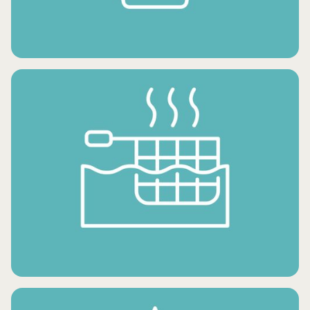
خضروات طازجة
منتجات البطاطس المجمدة