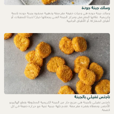
وسائد جبنة جودة
وسائد جبنة جودة هي وجبات خفيفة مقرمشة وذهبية محشوة بجبنة جودة ناعمة
وكريمية. غلافها المقرمش ومركز الجبنة الغني يجعلانها خيارًا لذيذًا للمقبلات، أو
أطباق المشاركة، أو الأطباق الجانبية.
ناجتس تشيلي بالجبنة
ناجتس تشيلي بالجبنة هي مزيج حار من الجبنة الكريمية المخلوطة بقطع الهالبينو
الأخضر، ومغطاة بقشرة مقرمشة. تقدم نكهة جبنية غنية مع حرارة خفيفة في كل
قضمة.