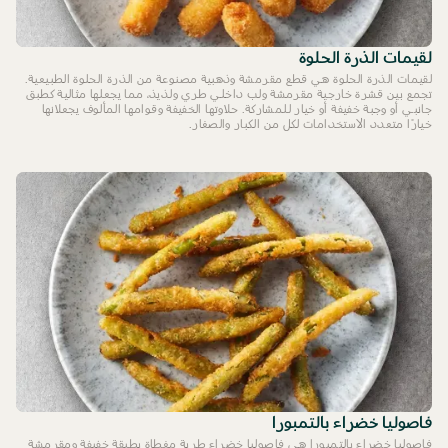
لقيمات الذرة الحلوة
لقيمات الذرة الحلوة هي قطع مقرمشة وذهبية مصنوعة من الذرة الحلوة الطبيعية.
تجمع بين قشرة خارجية مقرمشة ولب داخلي طري ولذيذ، مما يجعلها مثالية كطبق
جانبي أو وجبة خفيفة أو خيار للمشاركة. حلاوتها الخفيفة وقوامها المألوف يجعلانها
خيارًا متعدد الاستخدامات لكل من الكبار والصغار.
فاصوليا خضراء بالتمبورا
فاصوليا خضراء بالتمبورا هي فاصوليا خضراء طرية مغطاة بطبقة خفيفة ومقرمشة