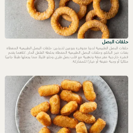
حلقات البصل
حلقات البصل الطبيعية لدينا متوفرة بنوعين لذيذين: حلقات البصل الطبيعية المغطاة
بفتات خبز البانكو، وحلقات البصل الطبيعية المغطاة بخلطة الفلفل الحار. كلاهما يقدم
قشرة خارجية مقرمشة وذهبية مع قلب بصل طري وحلو قليلاً، مما يجعلها طبقًا جانبيًا
مثاليًا أو وجبة خفيفة أو خيارًا للمشاركة.