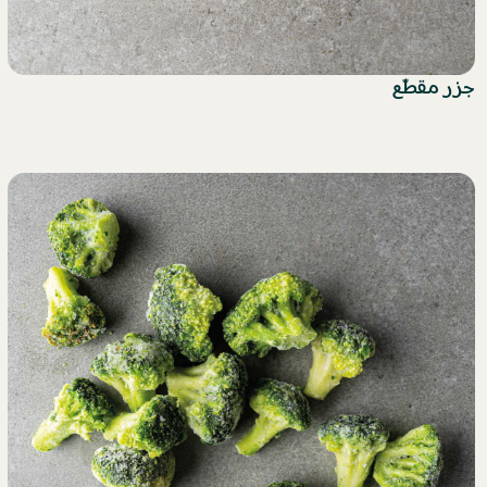
جزر مقطّع