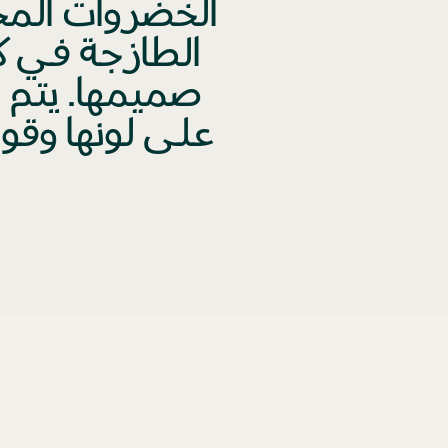
الخضروات المج
الطازجة في ك
على لونها وقوا