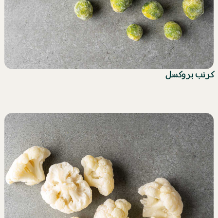
كرنب بروكسل