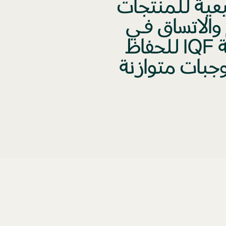
عية للمنتجات
والاتساق في
صميمها. يتم اختيارها بعناية وتجميدها بتقنية IQF للحفاظ
وجبات متوازنة