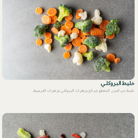
خليط البروكلي
خليط من الجزر المقطع شرائح وزهرات البروكلي وزهرات القرنبيط.