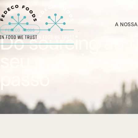
A NOSS
FEDECO FOODS
Do sourcing ao t
seu parceiro ali
passo