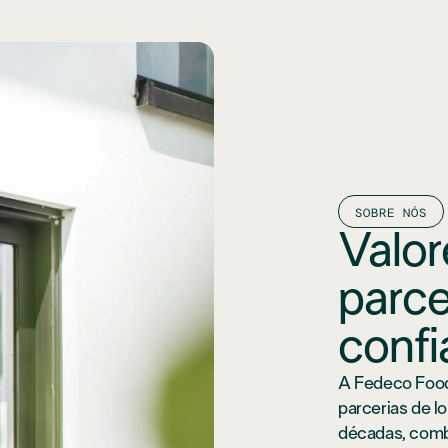
SOBRE NÓS
Valor
parce
confi
A Fedeco Food
parcerias de l
décadas, comb