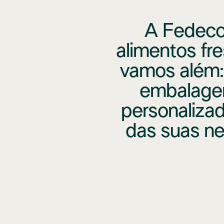
A Fedeco 
alimentos fr
vamos além: 
embalagem
personaliza
das suas ne