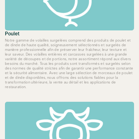
Poulet
Notre gamme de volailles surgelées comprend des produits de poulet et
de dinde de haute qualité, soigneusement sélectionnés et surgelés de
manière professionnelle afin de préserver leur fraîcheur, leur texture et
leur saveur. Des volailles entières et carcasses surgelées à une grande
variété de découpes et de portions, notre assortiment répond aux divers
besoins du marché. Tous les produits sont transformés et surgelés selon
des normes de qualité strictes afin de garantir une performance constante
et la sécurité alimentaire. Avec une large sélection de morceaux de poulet
et de dinde disponibles, nous offrons des solutions fiables pour la
transformation ultérieure, la vente au détail et les applications de
restauration.